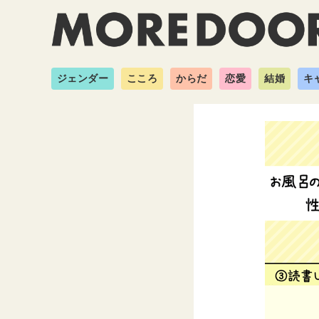
ジェンダー
こころ
からだ
恋愛
結婚
キ