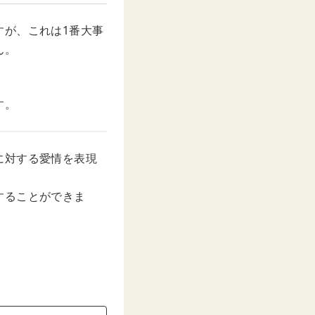
すが、これは1番大事
ん。
す。
に対する愛情を表現
することができま