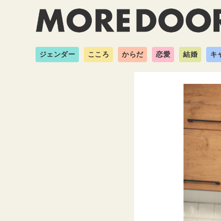
ジェンダー
こころ
からだ
恋愛
結婚
キ