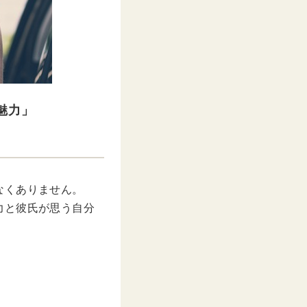
魅力」
なくありません。
力と彼氏が思う自分