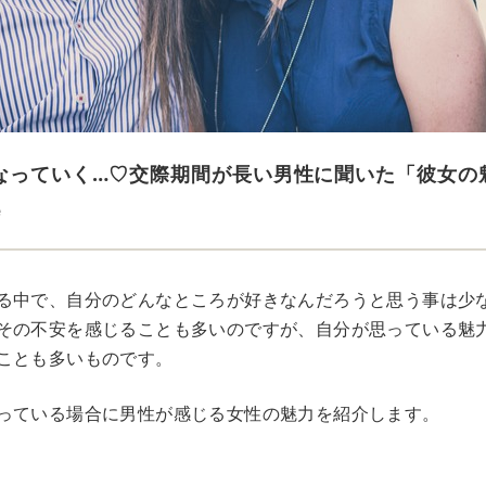
になっていく…♡交際期間が長い男性に聞いた「彼女の
e
る中で、自分のどんなところが好きなんだろうと思う事は少
その不安を感じることも多いのですが、自分が思っている魅
ことも多いものです。
っている場合に男性が感じる女性の魅力を紹介します。