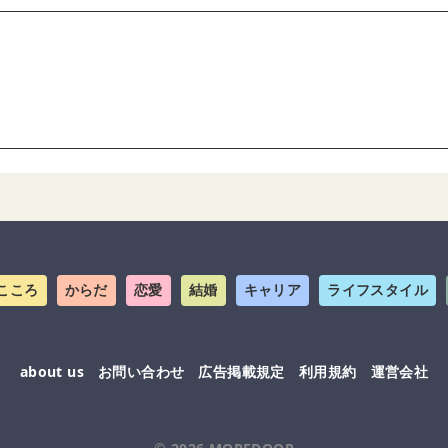
こころ
からだ
恋愛
結婚
キャリア
ライフスタイル
about us
お問い合わせ
広告掲載規定
利用規約
運営会社