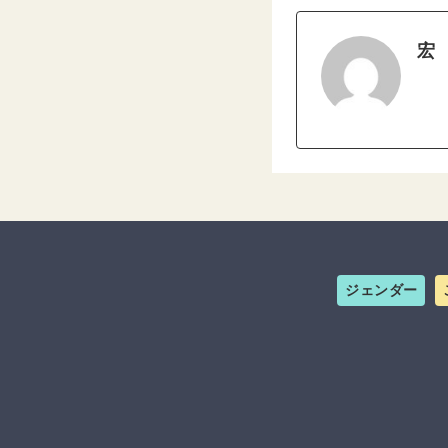
宏
ジェンダー