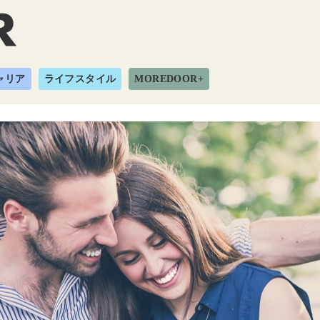
ャリア
ライフスタイル
MOREDOOR+