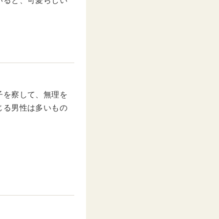
いると、可愛らしい
子を察して、無理を
じる男性は多いもの