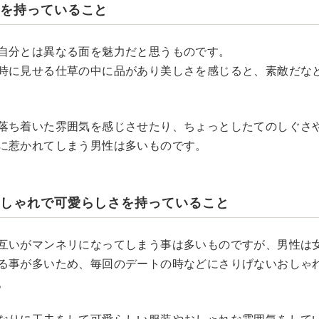
格を持っていること
自分とは異なる面を魅力だと思うものです。
時に見せる仕草の中に品があり美しさを感じると、素敵だな
落ち着いた雰囲気を感じさせたり、ちょっとしたてのしぐさ
に惹かれてしまう男性は多いものです。
おしゃれで可愛らしさを持っていること
互いがマンネリになってしまう事は多いものですが、男性は
る事が多いため、毎回のデートの時などにさりげないおしゃ
。