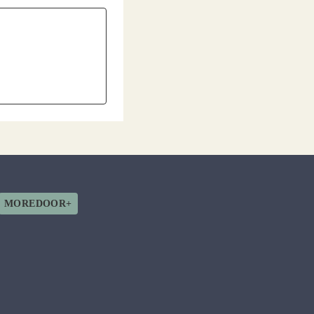
MOREDOOR+