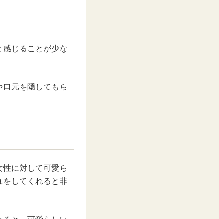
と感じることが少な
や口元を隠してもら
女性に対して可愛ら
れをしてくれると非