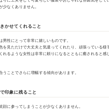
なりに工夫をして可愛らしい服装やおしゃれな雰囲気をして
が少なくありません。
をきかせてくれること
は男性にとって非常に嬉しいものです。
色を見ただけで大丈夫と気遣ってくれたり、頑張っている様
くれるような女性は非常に頼りになるとともに癒されると感
合うことでさらに増幅する傾向があります。
敵で印象に残ること
笑顔に参ってしまうことが少なくありません。