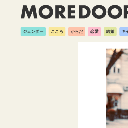
ジェンダー
こころ
からだ
恋愛
結婚
キ