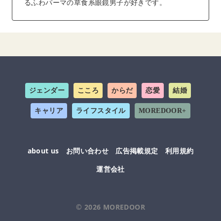
るふわパーマの草食系眼鏡男子が好きです。
ジェンダー
こころ
からだ
恋愛
結婚
キャリア
ライフスタイル
MOREDOOR+
about us
お問い合わせ
広告掲載規定
利用規約
運営会社
© 2026
MOREDOOR