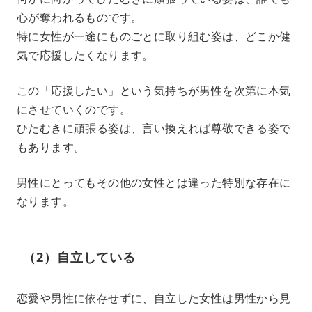
心が奪われるものです。
特に女性が一途にものごとに取り組む姿は、どこか健
気で応援したくなります。
この「応援したい」という気持ちが男性を次第に本気
にさせていくのです。
ひたむきに頑張る姿は、言い換えれば尊敬できる姿で
もあります。
男性にとってもその他の女性とは違った特別な存在に
なります。
（2）自立している
恋愛や男性に依存せずに、自立した女性は男性から見