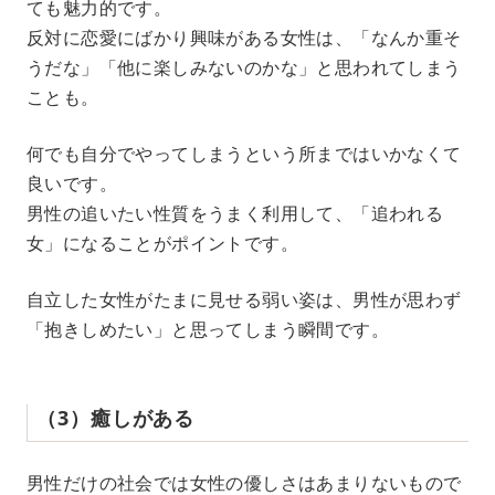
ても魅力的です。
反対に恋愛にばかり興味がある女性は、「なんか重そ
うだな」「他に楽しみないのかな」と思われてしまう
ことも。
何でも自分でやってしまうという所まではいかなくて
良いです。
男性の追いたい性質をうまく利用して、「追われる
女」になることがポイントです。
自立した女性がたまに見せる弱い姿は、男性が思わず
「抱きしめたい」と思ってしまう瞬間です。
（3）癒しがある
男性だけの社会では女性の優しさはあまりないもので