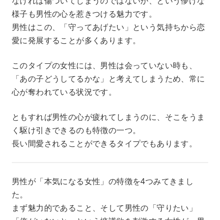
なければ傷ついてしまうのではないか、という儚げな
様子も男性の心を惹きつける魅力です。
男性はこの、「守ってあげたい」という気持ちから恋
愛に発展することが多くあります。
このタイプの女性には、男性は会っていない時も、
「あの子どうしてるかな」と考えてしまうため、常に
心が奪われている状況です。
ともすれば男性の心が疲れてしまうのに、そこをうま
く駆け引きできるのも特徴の一つ。
長い間愛されることができるタイプでもあります。
男性が「本気になる女性」の特徴を4つみてきまし
た。
まず魅力的であること、そして男性の「守りたい」