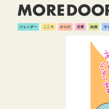
ジェンダー
こころ
からだ
恋愛
結婚
キ