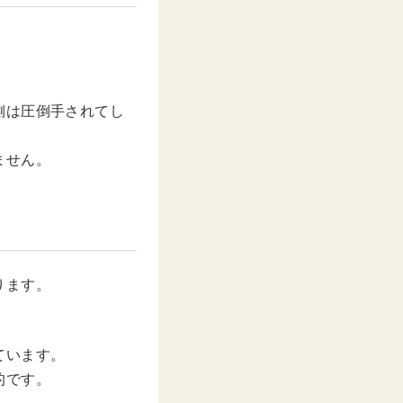
側は圧倒手されてし
ません。
ります。
ています。
的です。