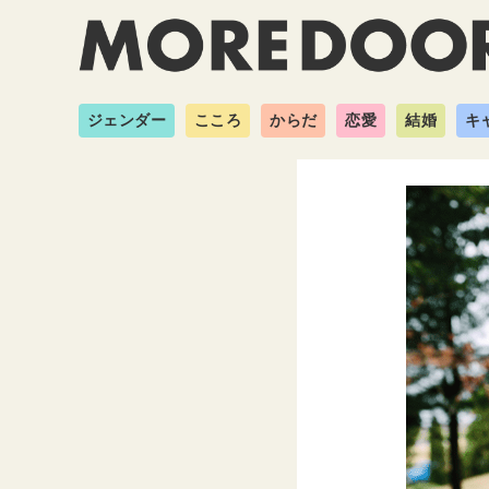
ジェンダー
こころ
からだ
恋愛
結婚
キ