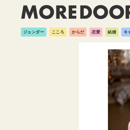
ジェンダー
こころ
からだ
恋愛
結婚
キ