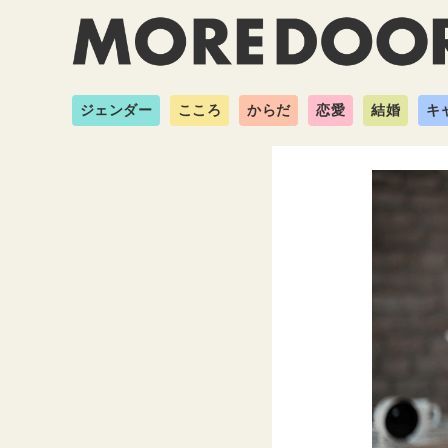
ジェンダー
こころ
からだ
恋愛
結婚
キ