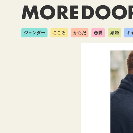
ジェンダー
こころ
からだ
恋愛
結婚
キ