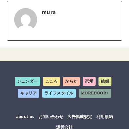
mura
ジェンダー
こころ
からだ
恋愛
結婚
キャリア
ライフスタイル
MOREDOOR+
about us
お問い合わせ
広告掲載規定
利用規約
運営会社