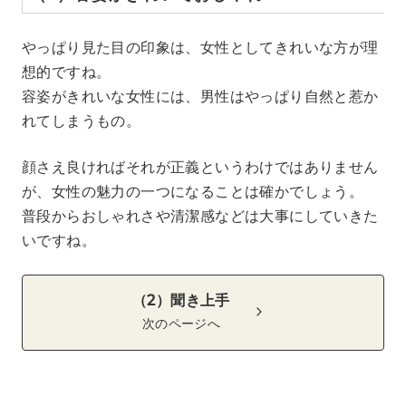
やっぱり見た目の印象は、女性としてきれいな方が理
想的ですね。
容姿がきれいな女性には、男性はやっぱり自然と惹か
れてしまうもの。
顔さえ良ければそれが正義というわけではありません
が、女性の魅力の一つになることは確かでしょう。
普段からおしゃれさや清潔感などは大事にしていきた
いですね。
（2）聞き上手
次のページへ