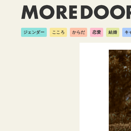
ジェンダー
こころ
からだ
恋愛
結婚
キ