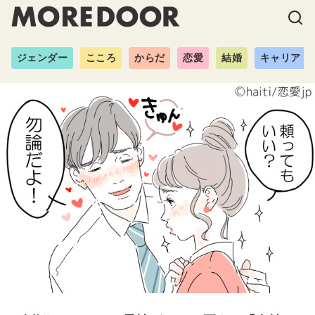
ジェンダー
こころ
からだ
恋愛
結婚
キャリア