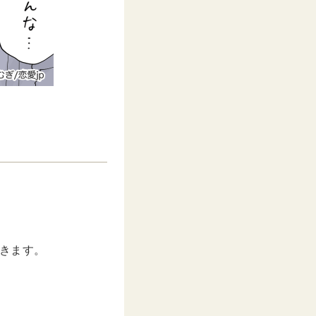
。
。
きます。