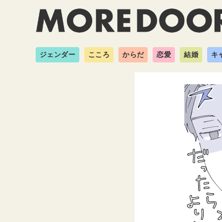
ジェンダー
こころ
からだ
恋愛
結婚
キ