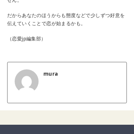
だからあなたのほうからも態度などで少しずつ好意を
伝えていくことで恋が始まるかも。
（恋愛jp編集部）
mura