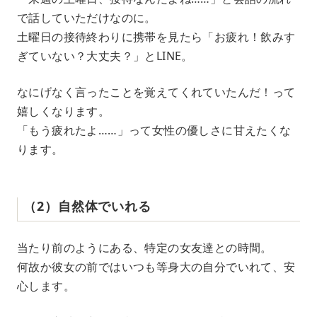
で話していただけなのに。
土曜日の接待終わりに携帯を見たら「お疲れ！飲みす
ぎていない？大丈夫？」とLINE。
なにげなく言ったことを覚えてくれていたんだ！って
嬉しくなります。
「もう疲れたよ……」って女性の優しさに甘えたくな
ります。
（2）自然体でいれる
当たり前のようにある、特定の女友達との時間。
何故か彼女の前ではいつも等身大の自分でいれて、安
心します。