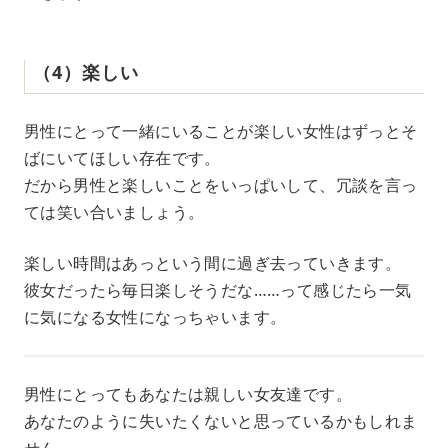
（4）楽しい
男性にとって一緒にいることが楽しい女性はずっとそ
ばにいてほしい存在です。
だから男性と楽しいことをいっぱいして、冗談を言っ
ては笑い合いましょう。
楽しい時間はあっという間に過ぎ去っていきます。
彼女だったら毎日楽しそうだな……って感じたら一気
に気になる女性になっちゃいます。
男性にとってもあなたは親しい女友達です。
あなたのように失いたくないと思っているかもしれま
せん。