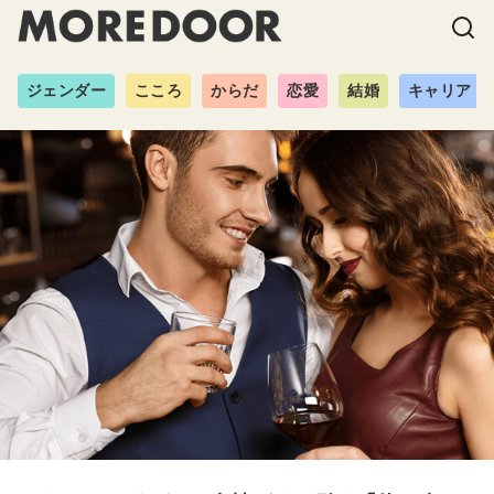
ジェンダー
こころ
からだ
恋愛
結婚
キャリア