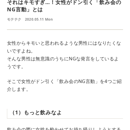
それはキモすぎ…！女性がドン引く「飲み会の
NG言動」とは
モテテク
2020.05.11 Mon
女性からキモいと思われるような男性にはなりたくな
いですよね。
そんな男性は無意識のうちにNGな発言をしているよ
うです。
そこで女性がドン引く「飲み会のNG言動」を4つご紹
介します。
（1）もっと飲みなよ
飲み会の際に女性を酔わせてお持ち帰りしようとする