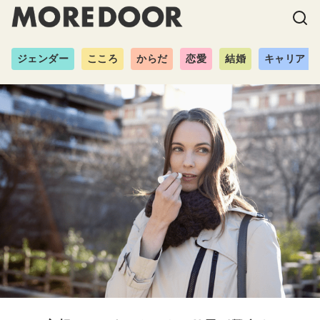
ジェンダー
こころ
からだ
恋愛
結婚
キャリア