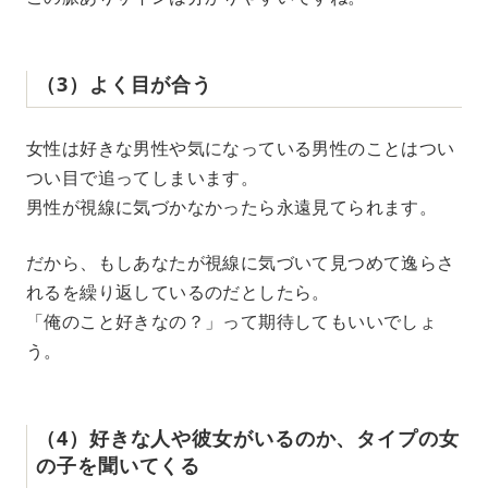
（3）よく目が合う
女性は好きな男性や気になっている男性のことはつい
つい目で追ってしまいます。
男性が視線に気づかなかったら永遠見てられます。
だから、もしあなたが視線に気づいて見つめて逸らさ
れるを繰り返しているのだとしたら。
「俺のこと好きなの？」って期待してもいいでしょ
う。
（4）好きな人や彼女がいるのか、タイプの女
の子を聞いてくる