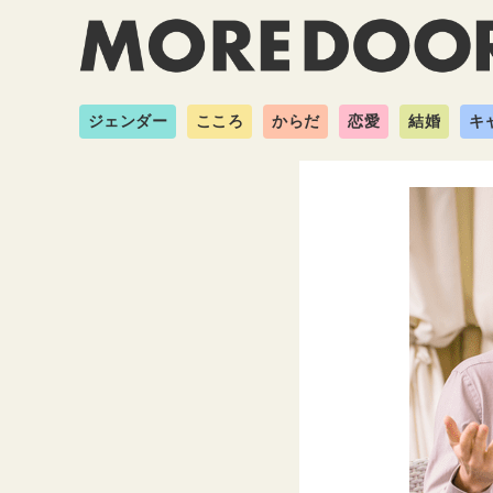
ジェンダー
こころ
からだ
恋愛
結婚
キ