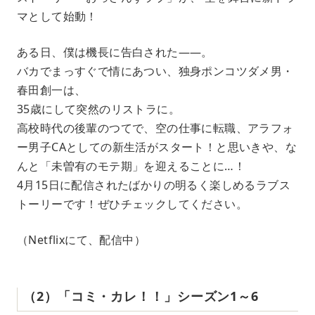
マとして始動！
ある日、僕は機長に告白された――。
バカでまっすぐで情にあつい、独身ポンコツダメ男・
春田創一は、
35歳にして突然のリストラに。
高校時代の後輩のつてで、空の仕事に転職、アラフォ
ー男子CAとしての新生活がスタート！と思いきや、な
んと「未曽有のモテ期」を迎えることに…！
4月15日に配信されたばかりの明るく楽しめるラブス
トーリーです！ぜひチェックしてください。
（Netflixにて、配信中）
（2）「コミ・カレ！！」シーズン1～6