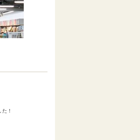
。
した！