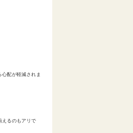
–
2020年 3月月15日午後3時11分PDT
る心配が軽減されま
揃えるのもアリで