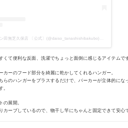
ダイソー イオンタウン田無芝久保店 〔公式〕(@daiso_tanashishibakubo)がシェアした投稿
すくて便利な反面、洗濯でちょっと面倒に感じるアイテムで
ーカーのフード部分を綺麗に乾かしてくれるハンガー。
ちらのハンガーをプラスするだけで、パーカーが立体的にな
す。
トの展開。
りカーブしているので、物干し竿にちゃんと固定できて安心