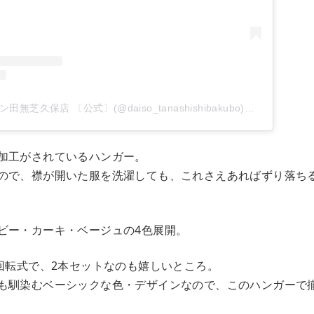
ダイソー イオンタウン田無芝久保店 〔公式〕(@daiso_tanashishibakubo)がシェアした投稿
加工がされているハンガー。
ので、襟が開いた服を洗濯しても、これさえあればずり落ち
ビー・カーキ・ベージュの4色展開。
度回転式で、2本セットなのも嬉しいところ。
も馴染むベーシックな色・デザインなので、このハンガーで