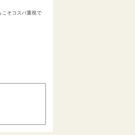
らこそコスパ重視で
。