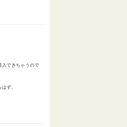
。
購入できちゃうので
るはず。