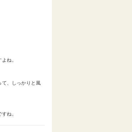
–
2020年 3月月4日午後2時39分PST
すよね。
って、しっかりと風
ですね。