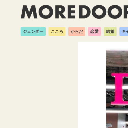
ジェンダー
こころ
からだ
恋愛
結婚
キ