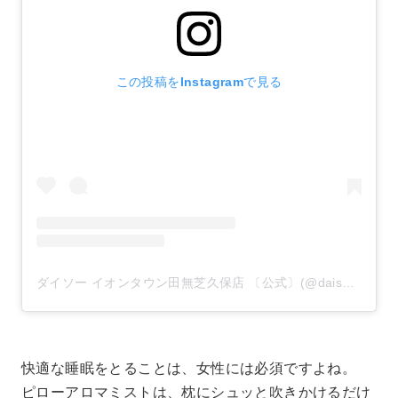
この投稿をInstagramで見る
ダイソー イオンタウン田無芝久保店 〔公式〕(@daiso_tanashishibakubo)がシェアした投稿
快適な睡眠をとることは、女性には必須ですよね。
ピローアロマミストは、枕にシュッと吹きかけるだけ