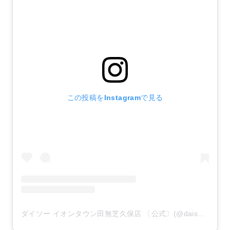
この投稿をInstagramで見る
ダイソー イオンタウン田無芝久保店 〔公式〕(@daiso_tanashishibakubo)がシェアした投稿