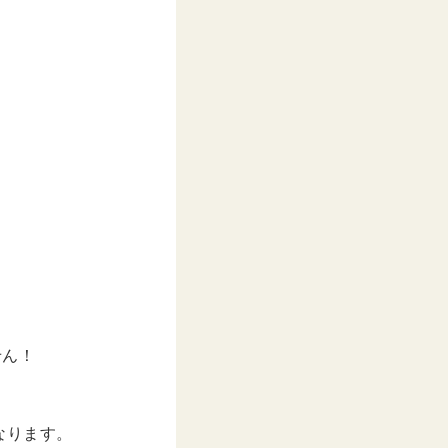
–
2019年 5月月30日午後6時08分PDT
せん！
なります。