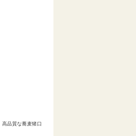
–
2019年 7月月6日午後2時55分PDT
、高品質な蕎麦猪口