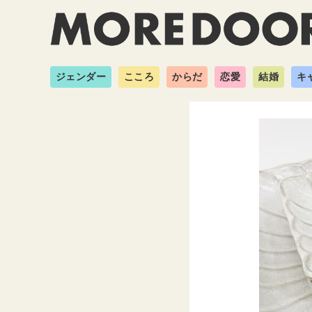
ジェンダー
こころ
からだ
恋愛
結婚
キ