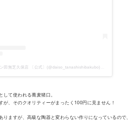
ダイソー イオンタウン田無芝久保店 〔公式〕(@daiso_tanashishibakubo)がシェアした投稿
として使われる蕎麦猪口。
すが、そのクオリティーがまったく100円に見ません！
ありますが、高級な陶器と変わらない作りになっているので