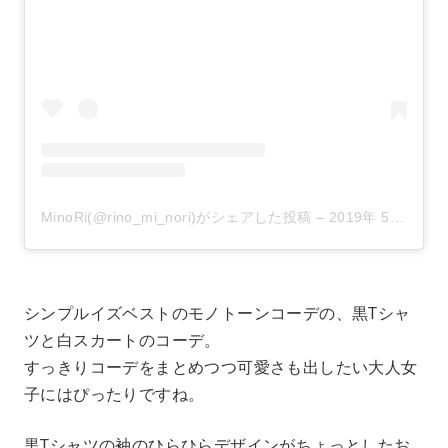
MinoRi(@rino_mi_nori)がシェアした投稿
–
2019年 5月月28日午後6時22分PDT
シンプルイズベストのモノトーンコーデの、黒Tシャ
ツと白スカートのコーデ。
すっきりコーデをまとめつつ可愛さも出したい大人女
子にはぴったりですね。
黒Tシャツの袖のひらひらデザインがちょっとしたお