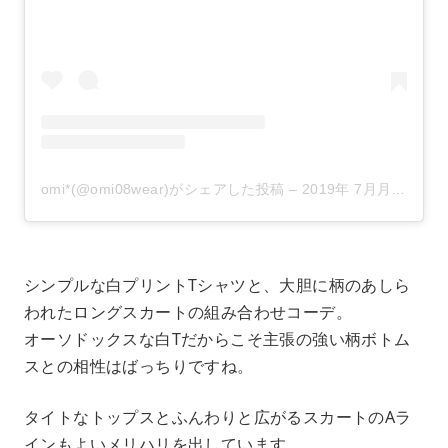
omi*(@omi08wear)がシェアした投稿
–
2019年 7月月3日午後3時12分PDT
シンプルな白プリントTシャツと、大胆に柄のあしら
われたロングスカートの組み合わせコーデ。
オーソドックスな白Tだからこそ主張の強い柄ボトム
スとの相性はばっちりですね。
タイトなトップスとふんわりと広がるスカートのAラ
インもよいメリハリを出しています。