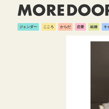
ジェンダー
こころ
からだ
恋愛
結婚
キ