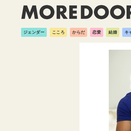
ジェンダー
こころ
からだ
恋愛
結婚
キ