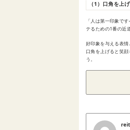
（1）口角を上
「人は第一印象です
テるための1番の近
好印象を与える表情
口角を上げると笑顔
う。
rei