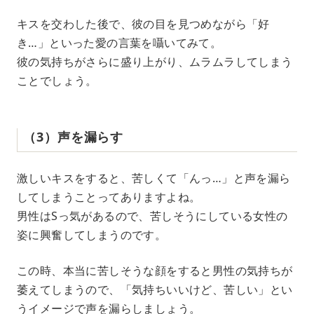
キスを交わした後で、彼の目を見つめながら「好
き…」といった愛の言葉を囁いてみて。
彼の気持ちがさらに盛り上がり、ムラムラしてしまう
ことでしょう。
（3）声を漏らす
激しいキスをすると、苦しくて「んっ…」と声を漏ら
してしまうことってありますよね。
男性はSっ気があるので、苦しそうにしている女性の
姿に興奮してしまうのです。
この時、本当に苦しそうな顔をすると男性の気持ちが
萎えてしまうので、「気持ちいいけど、苦しい」とい
うイメージで声を漏らしましょう。