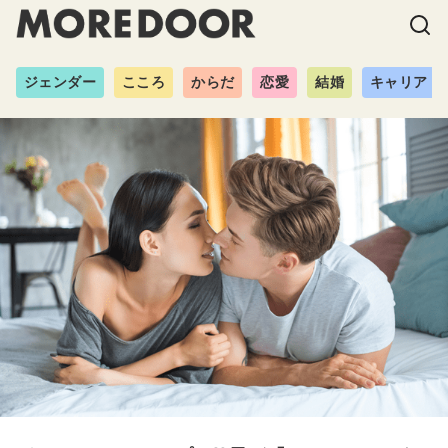
ジェンダー
こころ
からだ
恋愛
結婚
キャリア