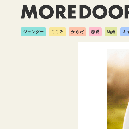
ジェンダー
こころ
からだ
恋愛
結婚
キ