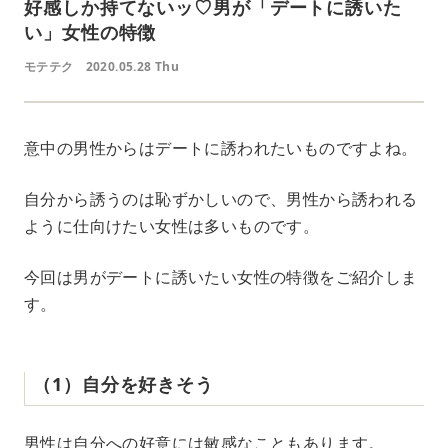
好感しか持てないッ♡男が「デートに誘いた
い」女性の特徴
モテテク
2020.05.28 Thu
意中の男性からはデートに誘われたいものですよね。
自分から誘うのは恥ずかしいので、男性から誘われる
ように仕向けたい女性は多いものです。
今回は男がデートに誘いたい女性の特徴をご紹介しま
す。
（1）自分を好きそう
男性は自分への好意には敏感なこともあります。