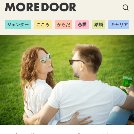
ジェンダー
こころ
からだ
恋愛
結婚
キャリア