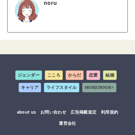
noru
ジェンダー
こころ
からだ
恋愛
結婚
キャリア
ライフスタイル
MOREDOOR+
about us
お問い合わせ
広告掲載規定
利用規約
運営会社