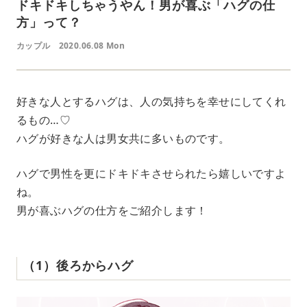
ドキドキしちゃうやん！男が喜ぶ「ハグの仕
方」って？
カップル
2020.06.08 Mon
好きな人とするハグは、人の気持ちを幸せにしてくれ
るもの…♡
ハグが好きな人は男女共に多いものです。
ハグで男性を更にドキドキさせられたら嬉しいですよ
ね。
男が喜ぶハグの仕方をご紹介します！
（1）後ろからハグ