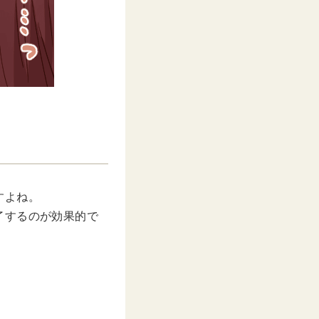
すよね。
了するのが効果的で
！