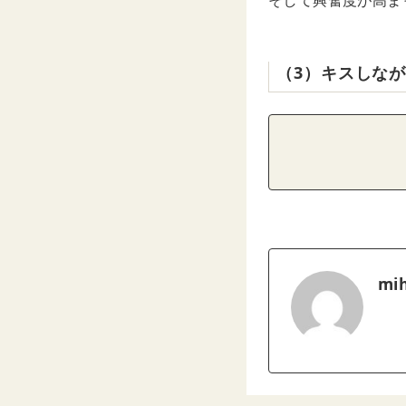
そして興奮度が高ま
（3）キスしな
mih