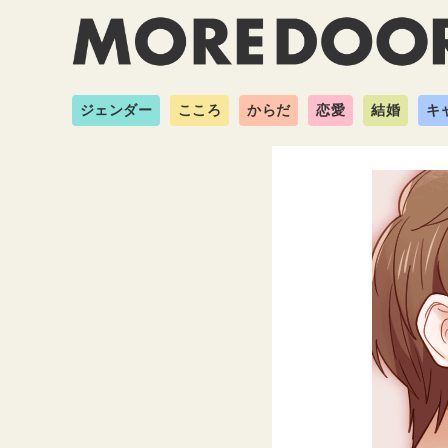
ジェンダー
こころ
からだ
恋愛
結婚
キ