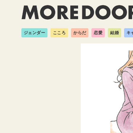
ジェンダー
こころ
からだ
恋愛
結婚
キ