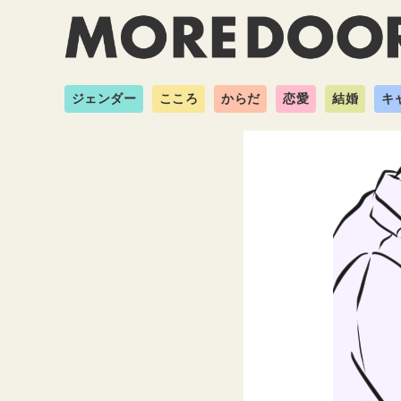
ジェンダー
こころ
からだ
恋愛
結婚
キ