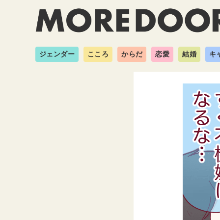
ジェンダー
こころ
からだ
恋愛
結婚
キ