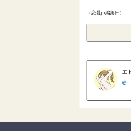
（恋愛jp編集部）
エ