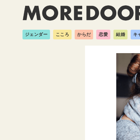
ジェンダー
こころ
からだ
恋愛
結婚
キ