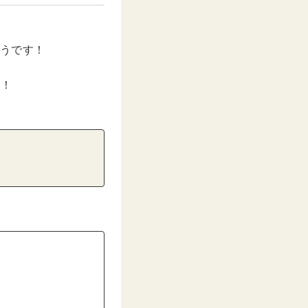
ようです！
？！