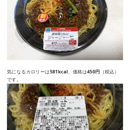
気になるカロリーは
581kcal
、価格は
450円
（税込）
です。