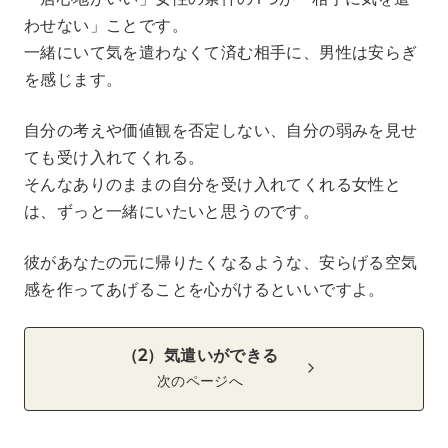
わせない」ことです。
一緒にいて気を遣わなくて済む相手に、男性は安らぎ
を感じます。
自分の考えや価値観を否定しない、自分の弱みを見せ
ても受け入れてくれる。
そんなありのままの自分を受け入れてくれる女性と
は、ずっと一緒にいたいと思うのです。
彼があなたの元に帰りたくなるような、安らげる空気
感を作ってあげることを心がけるといいですよ。
（2）気遣いができる
次のページへ