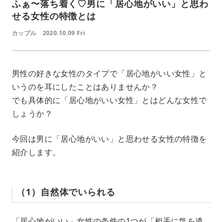
ふぁ〜落ち着く♡男に「居心地がいい」と思わ
せる女性の特徴とは
カップル
2020.10.09 Fri
男性の好きな女性のタイプで「居心地がいい女性」と
いうのを耳にしたことはありませんか？
でも具体的に「居心地がいい女性」とはどんな女性で
しょうか？
今回は男に「居心地がいい」と思わせる女性の特徴を
紹介します。
（1）自然体でいられる
「居心地がいい」女性の条件の1つが「相手に気を遣