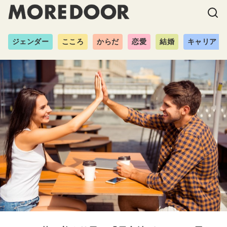
ジェンダー
こころ
からだ
恋愛
結婚
キャリア