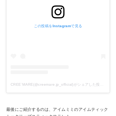
この投稿をInstagramで見る
CREE`MARE(@creemare.jp_official)がシェアした投稿
–
20
最後にご紹介するのは、アイムミミのアイムティック