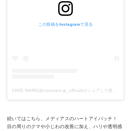
この投稿をInstagramで見る
CREE`MARE(@creemare.jp_official)がシェアした投稿
–
20
続いてはこちら、メディアスのハートアイパッチ！
目の周りのクマや小じわの改善に加え、ハリや透明感