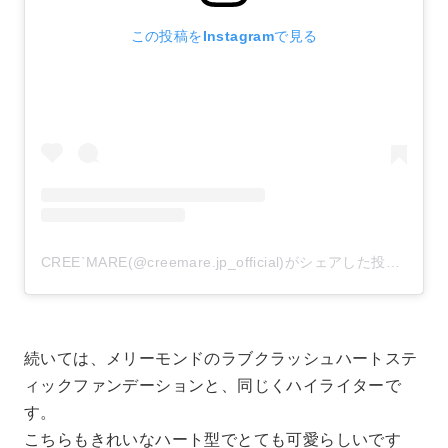
この投稿をInstagramで見る
CREE`MARE(@creemare.jp_official)がシェアした投稿
–
20
続いては、メリーモンドのラブクラッシュハートステ
ィックファンデーションと、同じくハイライターで
す。
こちらもきれいなハート型でとても可愛らしいです