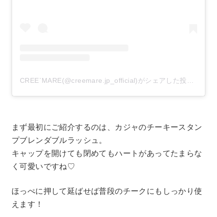
CREE`MARE(@creemare.jp_official)がシェアした投稿
–
20
まず最初にご紹介するのは、カジャのチーキースタン
プブレンダブルラッシュ。
キャップを開けても閉めてもハートがあってたまらな
く可愛いですね♡
ほっぺに押して延ばせば普段のチークにもしっかり使
えます！