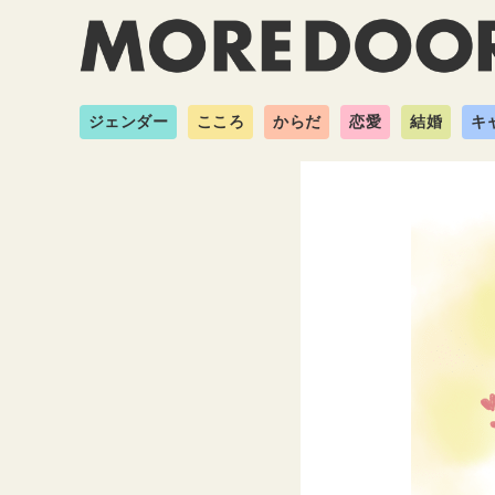
ジェンダー
こころ
からだ
恋愛
結婚
キ