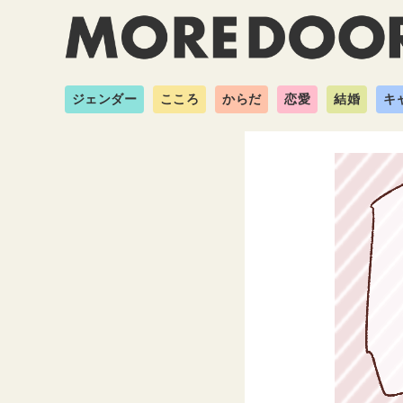
ジェンダー
こころ
からだ
恋愛
結婚
キ