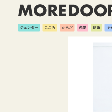
ジェンダー
こころ
からだ
恋愛
結婚
キ