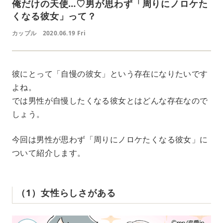
俺だけの天使…♡男が思わず「周りにノロケた
くなる彼女」って？
カップル
2020.06.19 Fri
彼にとって「自慢の彼女」という存在になりたいです
よね。
では男性が自慢したくなる彼女とはどんな存在なので
しょう。
今回は男性が思わず「周りにノロケたくなる彼女」に
ついて紹介します。
（1）女性らしさがある