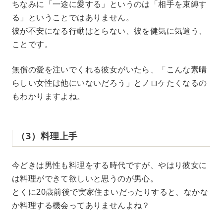
ちなみに「一途に愛する」というのは「相手を束縛す
る」ということではありません。
彼が不安になる行動はとらない、彼を健気に気遣う、
ことです。
無償の愛を注いでくれる彼女がいたら、「こんな素晴
らしい女性は他にいないだろう」とノロケたくなるの
もわかりますよね。
（3）料理上手
今どきは男性も料理をする時代ですが、やはり彼女に
は料理ができて欲しいと思うのが男心。
とくに20歳前後で実家住まいだったりすると、なかな
か料理する機会ってありませんよね？