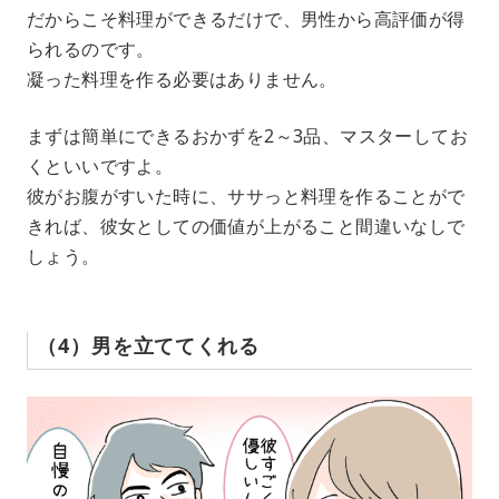
だからこそ料理ができるだけで、男性から高評価が得
られるのです。
凝った料理を作る必要はありません。
まずは簡単にできるおかずを2～3品、マスターしてお
くといいですよ。
彼がお腹がすいた時に、ササっと料理を作ることがで
きれば、彼女としての価値が上がること間違いなしで
しょう。
（4）男を立ててくれる