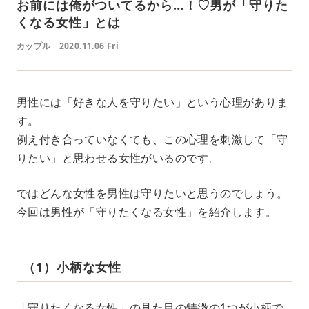
お前には俺がついてるから…！♡男が「守りた
くなる女性」とは
カップル
2020.11.06 Fri
男性には「好きな人を守りたい」という心理がありま
す。
例え付き合っていなくても、この心理を刺激して「守
りたい」と思わせる女性がいるのです。
ではどんな女性を男性は守りたいと思うのでしょう。
今回は男性が「守りたくなる女性」を紹介します。
（1）小柄な女性
「守りたくなる女性」の見た目の特徴の1つが小柄で