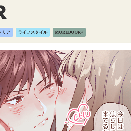
ャリア
ライフスタイル
MOREDOOR+