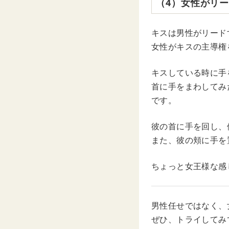
（4）女性がリ
キスは男性がリード
女性がキスの主導権
キスしている時に手
首に手をまわしてみ
です。
彼の首に手を回し、
また、彼の頬に手を
ちょっと女王様な感
男性任せではなく、
ぜひ、トライしてみ