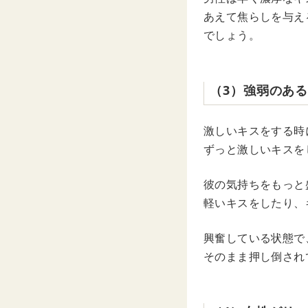
あえて焦らしを与え
でしょう。
（3）強弱のあ
激しいキスをする時
ずっと激しいキスを
彼の気持ちをもっと
軽いキスをしたり、
興奮している状態で
そのまま押し倒され