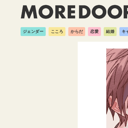
ジェンダー
こころ
からだ
恋愛
結婚
キ