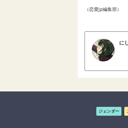
（恋愛jp編集部）
に
ジェンダー