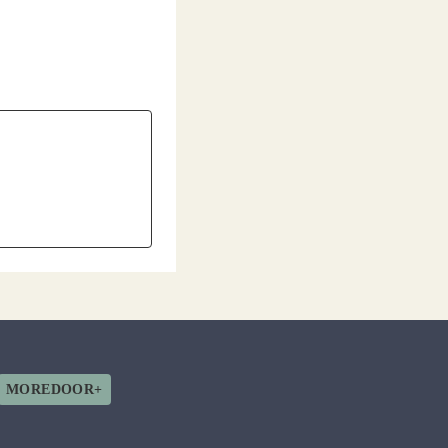
MOREDOOR+