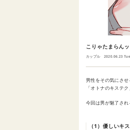
こりゃたまらんッ
カップル
2020.06.23 Tu
男性をその気にさせ
「オトナのキステク
今回は男が魅了され
（1）優しいキ