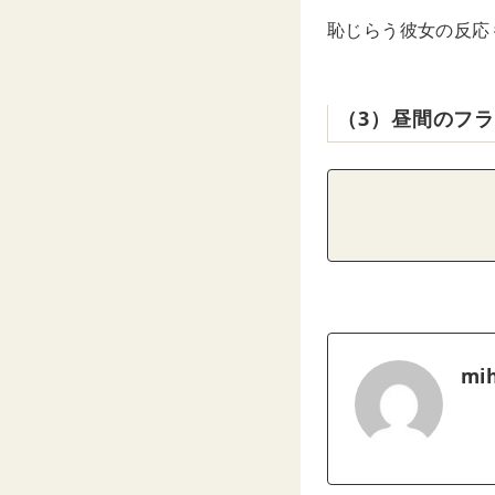
恥じらう彼女の反応
（3）昼間のフ
mih