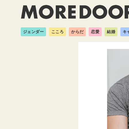
ジェンダー
こころ
からだ
恋愛
結婚
キ