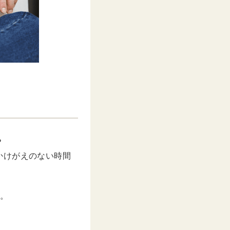
？
かけがえのない時間
。