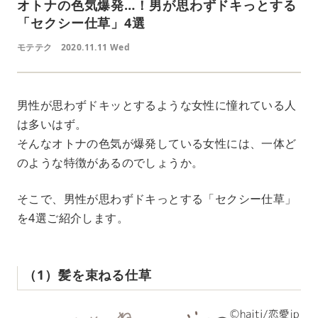
オトナの色気爆発…！男が思わずドキっとする
「セクシー仕草」4選
モテテク
2020.11.11 Wed
男性が思わずドキッとするような女性に憧れている人
は多いはず。
そんなオトナの色気が爆発している女性には、一体ど
のような特徴があるのでしょうか。
そこで、男性が思わずドキっとする「セクシー仕草」
を4選ご紹介します。
（1）髪を束ねる仕草