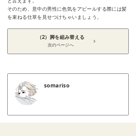
と言えます。
そのため、意中の男性に色気をアピールする際には髪
を束ねる仕草を見せつけちゃいましょう。
（2）脚を組み替える
次のページへ
somariso