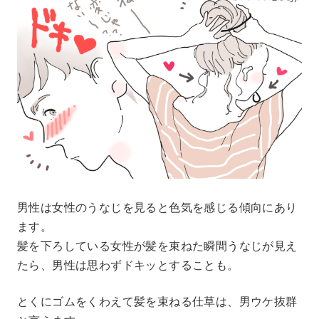
男性は女性のうなじを見ると色気を感じる傾向にあり
ます。
髪を下ろしている女性が髪を束ねた瞬間うなじが見え
たら、男性は思わずドキッとすることも。
とくにゴムをくわえて髪を束ねる仕草は、男ウケ抜群