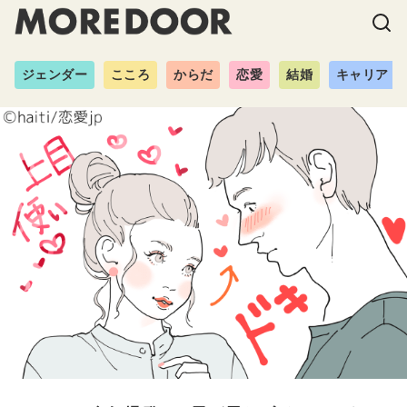
ジェンダー
こころ
からだ
恋愛
結婚
キャリア