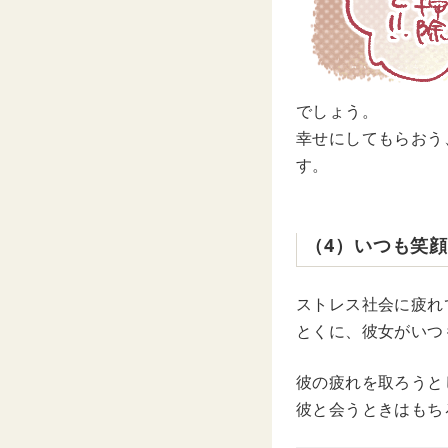
でしょう。
幸せにしてもらおう
す。
（4）いつも笑
ストレス社会に疲れ
とくに、彼女がいつ
彼の疲れを取ろうと
彼と会うときはもち