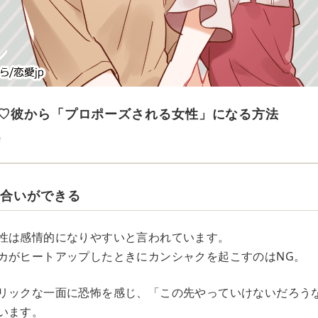
♡彼から「プロポーズされる女性」になる方法
e
し合いができる
性は感情的になりやすいと言われています。
カがヒートアップしたときにカンシャクを起こすのはNG。
リックな一面に恐怖を感じ、「この先やっていけないだろう
います。