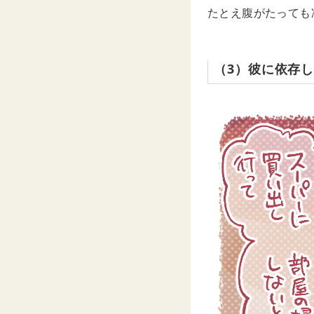
たとえ腹がたっても
（3）彼に依存