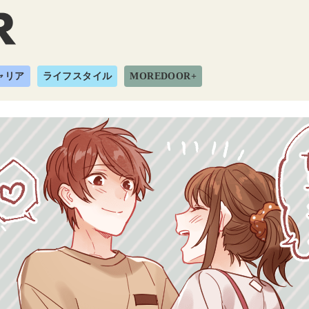
ャリア
ライフスタイル
MOREDOOR+