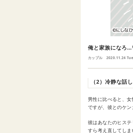
俺と家族になろ…
カップル
2020.11.24 Tu
（2）冷静な話
男性に比べると、女
ですが、彼とのケン
彼はあなたのヒステ
すら考え直してしま