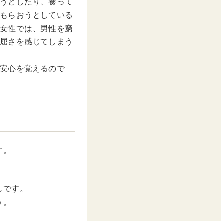
うとしたり、養って
もらおうとしている
女性では、男性を窮
屈さを感じてしまう
も安心を覚えるので
す。
しです。
う。