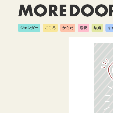
ジェンダー
こころ
からだ
恋愛
結婚
キ