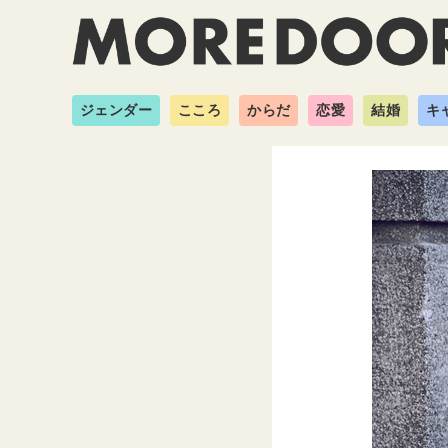
ジェンダー
こころ
からだ
恋愛
結婚
キ