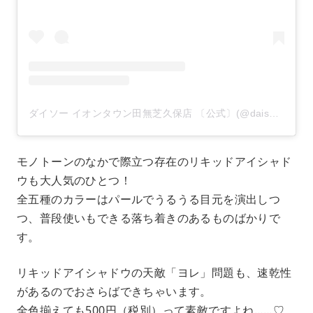
ダイソー イオンタウン田無芝久保店 〔公式〕(@daiso_tanashishibakubo)がシェアした投稿
モノトーンのなかで際立つ存在のリキッドアイシャド
ウも大人気のひとつ！
全五種のカラーはパールでうるうる目元を演出しつ
つ、普段使いもできる落ち着きのあるものばかりで
す。
リキッドアイシャドウの天敵「ヨレ」問題も、速乾性
があるのでおさらばできちゃいます。
全色揃えても500円（税別）って素敵ですよね……♡