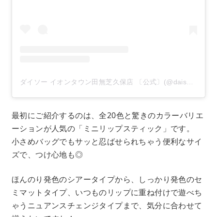
ダイソー イオンタウン田無芝久保店 〔公式〕(@daiso_tanashishibakubo)がシェアした投稿
最初にご紹介するのは、全20色と驚きのカラーバリエ
ーションが人気の「ミニリップスティック」です。
小さめバッグでもサッと忍ばせられちゃう便利なサイ
ズで、つけ心地も◎
ほんのり発色のシアータイプから、しっかり発色のセ
ミマットタイプ、いつものリップに重ね付けで遊べち
ゃうニュアンスチェンジタイプまで、気分に合わせて