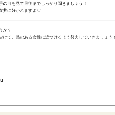
手の目を見て最後までしっかり聞きましょう！
女共に好かれますよ♡
うか？
掛けて、品のある女性に近づけるよう努力していきましょう
ru