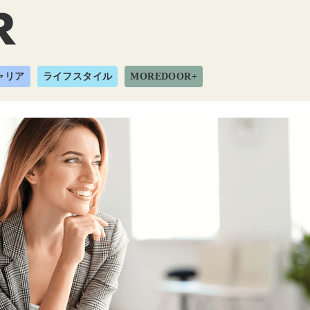
ャリア
ライフスタイル
MOREDOOR+